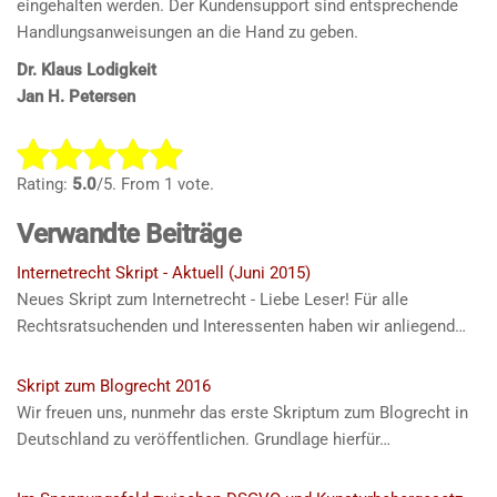
eingehalten werden. Der Kundensupport sind entsprechende
Handlungsanweisungen an die Hand zu geben.
Dr. Klaus Lodigkeit
Jan H. Petersen
R
a
Rating:
5.0
/5. From 1 vote.
t
Verwandte Beiträge
e
t
Internetrecht Skript - Aktuell (Juni 2015)
h
Neues Skript zum Internetrecht - Liebe Leser! Für alle
i
Rechtsratsuchenden und Interessenten haben wir anliegend…
s
i
Skript zum Blogrecht 2016
t
Wir freuen uns, nunmehr das erste Skriptum zum Blogrecht in
e
Deutschland zu veröffentlichen. Grundlage hierfür…
m
: