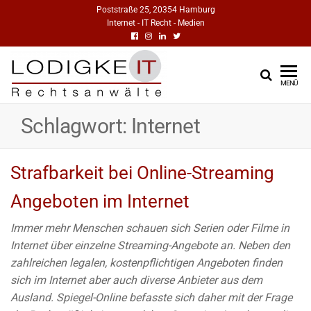
Poststraße 25, 20354 Hamburg
Internet - IT Recht - Medien
RECHTSANWÄ
IT-Recht
MENÜ
Medienrecht
FÜR INTERNET, 
Urheberrecht
Schlagwort:
Internet
MEDIEN | DR.
Markenrecht
LODIGKEIT
Strafbarkeit bei Online-Streaming
HAMBURG | BL
Angeboten im Internet
Immer mehr Menschen schauen sich Serien oder Filme in
Internet über einzelne Streaming-Angebote an. Neben den
zahlreichen legalen, kostenpflichtigen Angeboten finden
sich im Internet aber auch diverse Anbieter aus dem
Ausland. Spiegel-Online befasste sich daher mit der Frage