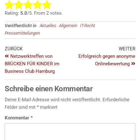
R
a
Rating:
5.0
/5. From 2 votes.
t
Veröffentlicht in
Aktuelles
Allgemein
IT-Recht
e
Pressemitteilungen
t
h
i
ZURÜCK
WEITER
s
Netzwerktreffen von
Erfolgreich gegen anonyme
i
BRÜCKEN FÜR KINDER im
Onlinebewertung
t
Business Club Hamburg
e
m
Schreibe einen Kommentar
:
Deine E-Mail-Adresse wird nicht veröffentlicht.
Erforderliche
Felder sind mit
*
markiert
Submit
Kommentar
*
Rating