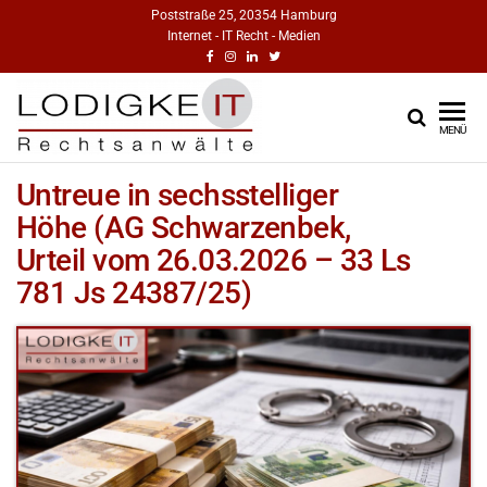
Poststraße 25, 20354 Hamburg
Internet - IT Recht - Medien
RECHTSANWÄ
IT-Recht
MENÜ
Medienrecht
FÜR INTERNET, 
Urheberrecht
Untreue in sechsstelliger
MEDIEN | DR.
Markenrecht
Höhe (AG Schwarzenbek,
LODIGKEIT
Urteil vom 26.03.2026 – 33 Ls
HAMBURG | BL
781 Js 24387/25)