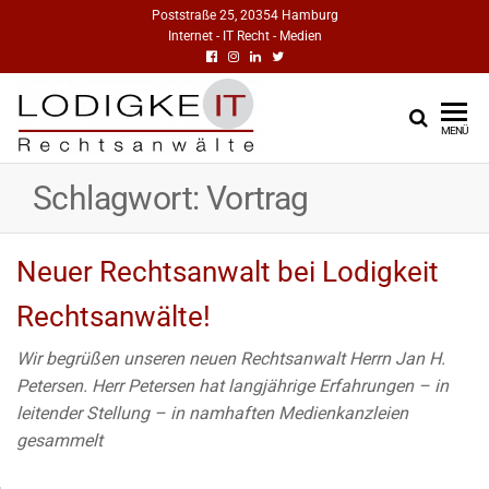
Poststraße 25, 20354 Hamburg
Internet - IT Recht - Medien
RECHTSANWÄ
IT-Recht
MENÜ
Medienrecht
FÜR INTERNET, 
Urheberrecht
Schlagwort:
Vortrag
MEDIEN | DR.
Markenrecht
LODIGKEIT
Neuer Rechtsanwalt bei Lodigkeit
HAMBURG | BL
Rechtsanwälte!
Wir begrüßen unseren neuen Rechtsanwalt Herrn Jan H.
Petersen. Herr Petersen hat langjährige Erfahrungen – in
leitender Stellung – in namhaften Medienkanzleien
gesammelt