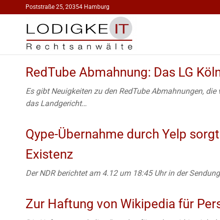
Poststraße 25, 20354 Hamburg
RECHTSAN
IT-Recht
Medienrecht
FÜR INTERNE
Urheberrecht
RedTube Abmahnung: Das LG Köln r
MEDIEN | DR
Markenrecht
LODIGKEIT
Es gibt Neuigkeiten zu den RedTube Abmahnungen, die vo
HAMBURG |
das Landgericht…
Qype-Übernahme durch Yelp sorgt 
Existenz
Der NDR berichtet am 4.12 um 18:45 Uhr in der Sendung
Zur Haftung von Wikipedia für Per