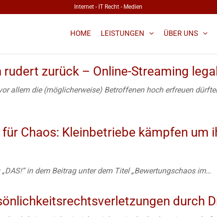
Internet - IT Recht - Medien
HOME
LEISTUNGEN
ÜBER UNS
WÄLTE
T, IT,
udert zurück – Online-Streaming lega
.
r allem die (möglicherweise) Betroffenen hoch erfreuen dürfte
 BLOG
für Chaos: Kleinbetriebe kämpfen um i
 „DAS!“ in dem Beitrag unter dem Titel „Bewertungschaos im…
sönlichkeitsrechtsverletzungen durch Dr