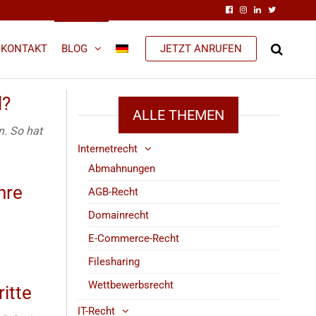
KONTAKT
BLOG
JETZT ANRUFEN
l?
ALLE THEMEN
n. So hat
Internetrecht
Abmahnungen
hre
AGB-Recht
Domainrecht
E-Commerce-Recht
Filesharing
Wettbewerbsrecht
itte
IT-Recht