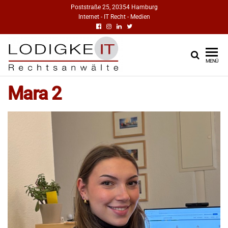
Poststraße 25, 20354 Hamburg
Internet - IT Recht - Medien
RECHTSANWÄ
IT-Recht
MENÜ
Medienrecht
FÜR INTERNET, 
Urheberrecht
Mara 2
MEDIEN | DR.
Markenrecht
LODIGKEIT
HAMBURG | BL