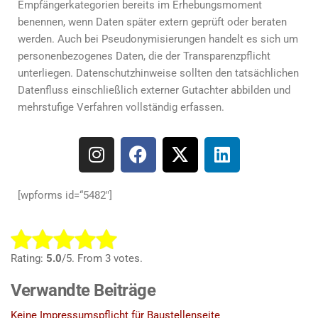
Empfängerkategorien bereits im Erhebungsmoment
benennen, wenn Daten später extern geprüft oder beraten
werden. Auch bei Pseudonymisierungen handelt es sich um
personenbezogenes Daten, die der Transparenzpflicht
unterliegen. Datenschutzhinweise sollten den tatsächlichen
Datenfluss einschließlich externer Gutachter abbilden und
mehrstufige Verfahren vollständig erfassen.
[
wpforms
id=“5482″]
R
a
Rating:
5.0
/5. From 3 votes.
t
Verwandte Beiträge
e
t
Keine Impressumspflicht für Baustellenseite