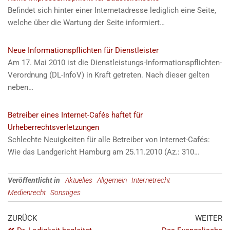
h
Befindet sich hinter einer Internetadresse lediglich eine Seite,
i
welche über die Wartung der Seite informiert…
s
i
Neue Informationspflichten für Dienstleister
t
Am 17. Mai 2010 ist die Dienstleistungs-Informationspflichten-
e
Verordnung (DL-InfoV) in Kraft getreten. Nach dieser gelten
m
neben…
:
Betreiber eines Internet-Cafés haftet für
Submit
Urheberrechtsverletzungen
Rating
Schlechte Neuigkeiten für alle Betreiber von Internet-Cafés:
Wie das Landgericht Hamburg am 25.11.2010 (Az.: 310…
Veröffentlicht in
Aktuelles
Allgemein
Internetrecht
Medienrecht
Sonstiges
ZURÜCK
WEITER