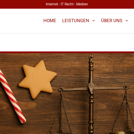
Internet - IT Recht - Medien
HOME
LEISTUNGEN
ÜBER UNS
WÄLTE
T, IT,
.
 BLOG