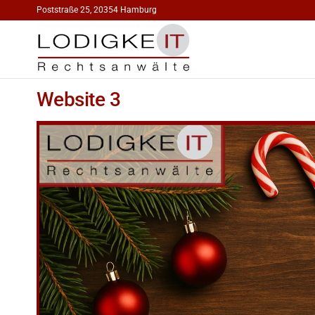
Poststraße 25, 20354 Hamburg
RECHTSAN
IT-Recht
Medienrecht
FÜR INTERNE
Urheberrecht
Website 3
MEDIEN | DR
Markenrecht
LODIGKEIT
HAMBURG |